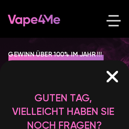
GEWINN ÜBER 100% I
M JAHR !!!
ERFOLGREICHES 
GUTEN TAG, 
GESCHÄFT AB DEM 
VIELLEICHT HABEN SIE 
ERSTEN TAG DER 
NOCH FRAGEN?